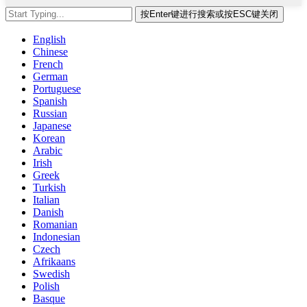
按Enter键进行搜索或按ESC键关闭
English
Chinese
French
German
Portuguese
Spanish
Russian
Japanese
Korean
Arabic
Irish
Greek
Turkish
Italian
Danish
Romanian
Indonesian
Czech
Afrikaans
Swedish
Polish
Basque