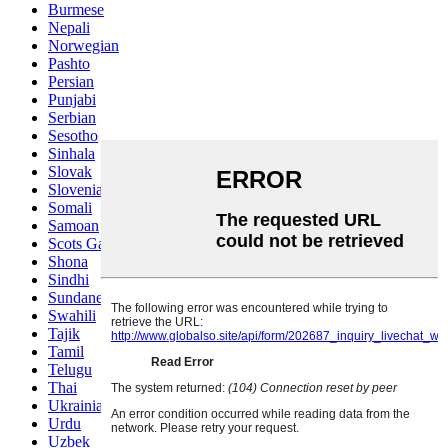
Burmese
Nepali
Norwegian
Pashto
Persian
Punjabi
Serbian
Sesotho
Sinhala
Slovak
Slovenian
Somali
Samoan
Scots Gaelic
Shona
Sindhi
Sundanese
Swahili
Tajik
Tamil
Telugu
Thai
Ukrainian
Urdu
Uzbek