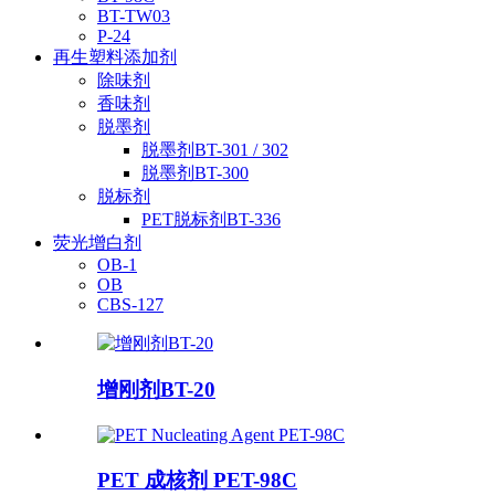
BT-TW03
P-24
再生塑料添加剂
除味剂
香味剂
脱墨剂
脱墨剂BT-301 / 302
脱墨剂BT-300
脱标剂
PET脱标剂BT-336
荧光增白剂
OB-1
OB
CBS-127
增刚剂BT-20
PET 成核剂 PET-98C